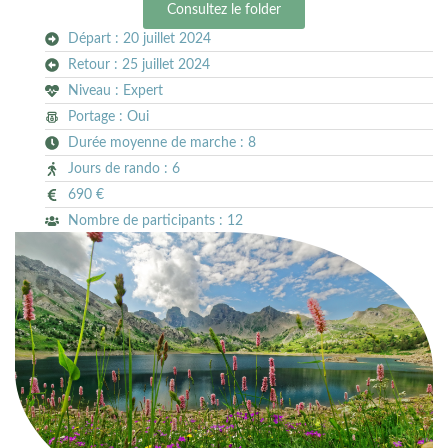
Consultez le folder
Départ : 20 juillet 2024
Retour : 25 juillet 2024
Niveau : Expert
Portage : Oui
Durée moyenne de marche : 8
Jours de rando : 6
690 €
Nombre de participants : 12