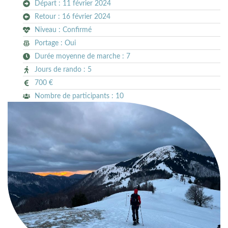
Départ : 11 février 2024
Retour : 16 février 2024
Niveau : Confirmé
Portage : Oui
Durée moyenne de marche : 7
Jours de rando : 5
700 €
Nombre de participants : 10