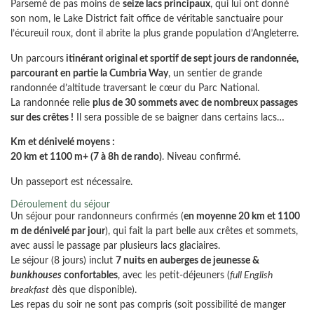
Parsemé de pas moins de
seize lacs principaux
, qui lui ont donné
son nom, le Lake District fait office de véritable sanctuaire pour
l’écureuil roux, dont il abrite la plus grande population d’Angleterre.
Un parcours
itinérant original et sportif de sept jours de randonnée,
parcourant en partie la Cumbria Way
, un sentier de grande
randonnée d’altitude traversant le cœur du Parc National.
La randonnée relie
plus de 30 sommets avec de nombreux passages
sur des crêtes !
Il sera possible de se baigner dans certains lacs…
Km et dénivelé moyens :
20 km et 1100 m+ (7 à 8h de rando)
. Niveau confirmé.
Un passeport est nécessaire.
Déroulement du séjour
Un séjour pour randonneurs confirmés (
en moyenne 20 km et 1100
m de dénivelé par jour
), qui fait la part belle aux crêtes et sommets,
avec aussi le passage par plusieurs lacs glaciaires.
Le séjour (8 jours) inclut
7 nuits en auberges de jeunesse &
bunkhouses
confortables
, avec les petit-déjeuners (
full English
breakfast
dès que disponible).
Les repas du soir ne sont pas compris (soit possibilité de manger