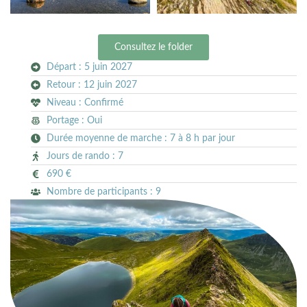
Consultez le folder
Départ : 5 juin 2027
Retour : 12 juin 2027
Niveau : Confirmé
Portage : Oui
Durée moyenne de marche : 7 à 8 h par jour
Jours de rando : 7
690 €
Nombre de participants : 9